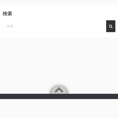
検索
Powered by
WordPress
Theme by
Simple Days
みーんなの心に、めぐみ～んパーンチ
©2026
AKB48 永野恵 さん 応援サイト