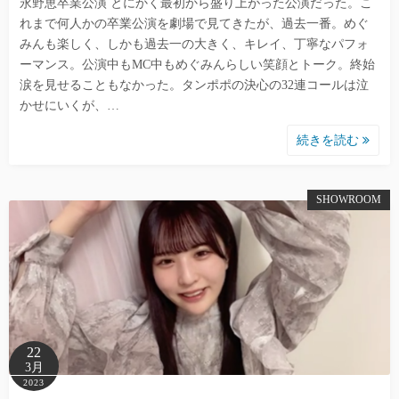
永野恵卒業公演 とにかく最初から盛り上がった公演だった。こ
れまで何人かの卒業公演を劇場で見てきたが、過去一番。めぐ
みんも楽しく、しかも過去一の大きく、キレイ、丁寧なパフォ
ーマンス。公演中もMC中もめぐみんらしい笑顔とトーク。終始
涙を見せることもなかった。タンポポの決心の32連コールは泣
かせにいくが、…
続きを読む
SHOWROOM
22
3月
2023