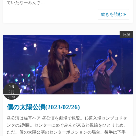
ていたなーみんさ…
続きを読む
公演
26
2月
2023
僕の太陽公演(2023/02/26)
昼公演は猫耳ヘア 昼公演を劇場で観覧。15巡入場センブロドセ
ンタの2列目。センターにめぐみんが来ると視線をひとりじめ。
ただ、僕の太陽公演のセンターポジションの場合、後半は下手