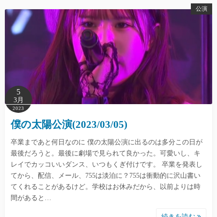
公演
5
3月
2023
僕の太陽公演(2023/03/05)
卒業まであと何日なのに 僕の太陽公演に出るのは多分この日が
最後だろうと。最後に劇場で見られて良かった。可愛いし、キ
レイでカッコいいダンス、いつもくぎ付けです。 卒業を発表し
てから、配信、メール、755は淡泊に？755は衝動的に沢山書い
てくれることがあるけど。学校はお休みだから、以前よりは時
間があると…
続きを読む