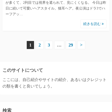
が多くて、2列目では視界を遮られて、見にくくなる。 今日は昨
日に続いて可愛いヘアスタイル。猫耳ヘア。夜公演はドラ3でハ
ーフアッ…
続きを読む
投
1
2
3
…
29
>
稿
の
このサイトについて
ペ
ここには、自己紹介やサイトの紹介、あるいはクレジット
ー
の類を書くと良いでしょう。
ジ
送
検索