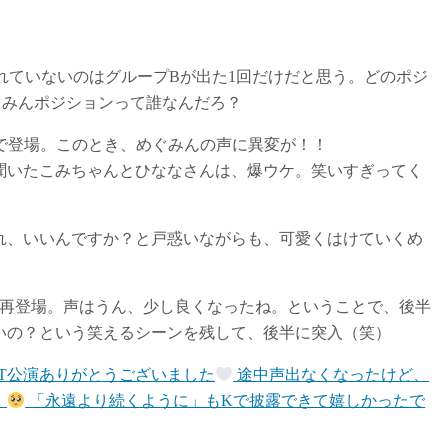
られていないのはグループBが出た1回だけだと思う。どのポジ
ぐみんポジションって誰なんだろ？
で登場。このとき、めぐみんの声に異変が！！
聞いたこみちゃんとひななさんは、爆ウケ。笑いすぎってく
れ、いいんですか？と戸惑いながらも、可愛くはけていくめ
く再登場。声はうん、少し良くなったね。ということで、後半
いの？という笑えるシーンを残して、後半に突入（笑）
RESET公演ありがとうございました
途中声出なくなったけど、
！
「永遠より続くように」もKで披露できて嬉しかったで