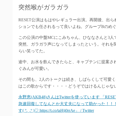
突然喉がガラガラ
RESET公演はもはやレギュラー出演。再開後、出
ションでも任されるって良いよね。グループBのめ
この公演の中盤MCにこみちゃん、ひななさんと3人
突然、ガラガラ声になってしまったという。それを
らい笑ってた。
途中、お水を飲んできたらと、キャプテンに提案さ
ぐみんが可愛い。
その間も、2人のトークは続き、しばらくして可愛
はこの歌からです・・・・どうぞではけるんじゃな
永野恵(AKB48)さんはTwitterを使っています 「
急速回復してなんとか大丈夫になって助かった！！
す( ᐡ. ̫ .ᐡ )♡ https://t.co/taHji0rrAe」 / Twitter