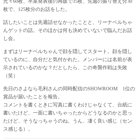
元々60枚、卒業発表後の再販で35枚、先週の振り替え分30
枚で、125枚分のお話をした。
話したいことは先週話せなかったことと、リーナベルちゃ
んゲットの話。そのほかは何も決めていないで臨んだお話
し会。
まずはリーナベルちゃんで顔を隠してスタート。顔を隠し
ているのに、自分だと気付かれた。メンバーには名前が表
示されているのかな？だとしたら、この奇襲作戦は失敗
（笑）
先日のさよなら毛利さんの同時配信のSHOWROOM 1位の
賞品が届いたことを報告。
コメントを書くときに写真に書くわけじゃなくて、台紙に
書いたけど、一面に書いちゃったからどうなるのかと思っ
たけど、そうなっちゃうのね。うん、凄く良い感じ（セン
ス感じる）。