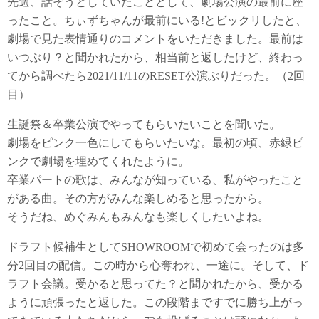
先週、話そうとしていたこととして、劇場公演の最前に座
ったこと。ちぃずちゃんが最前にいる!とビックリしたと、
劇場で見た表情通りのコメントをいただきました。最前は
いつぶり？と聞かれたから、相当前と返したけど、終わっ
てから調べたら2021/11/11のRESET公演ぶりだった。（2回
目）
生誕祭＆卒業公演でやってもらいたいことを聞いた。
劇場をピンク一色にしてもらいたいな。最初の頃、赤緑ピ
ンクで劇場を埋めてくれたように。
卒業パートの歌は、みんなが知っている、私がやったこと
がある曲。その方がみんな楽しめると思ったから。
そうだね、めぐみんもみんなも楽しくしたいよね。
ドラフト候補生としてSHOWROOMで初めて会ったのは多
分2回目の配信。この時から心奪われ、一途に。そして、ド
ラフト会議。受かると思ってた？と聞かれたから、受かる
ように頑張ったと返した。この段階まですでに勝ち上がっ