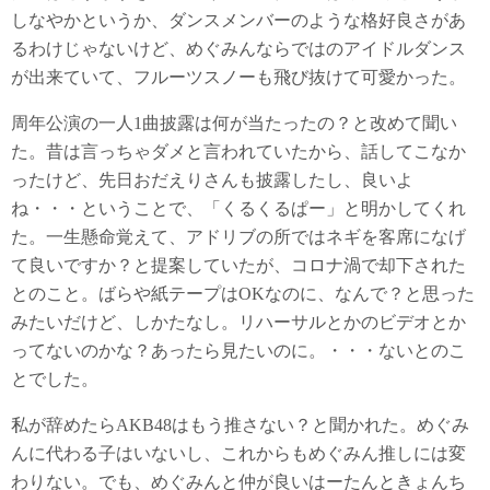
しなやかというか、ダンスメンバーのような格好良さがあ
るわけじゃないけど、めぐみんならではのアイドルダンス
が出来ていて、フルーツスノーも飛び抜けて可愛かった。
周年公演の一人1曲披露は何が当たったの？と改めて聞い
た。昔は言っちゃダメと言われていたから、話してこなか
ったけど、先日おだえりさんも披露したし、良いよ
ね・・・ということで、「くるくるぱー」と明かしてくれ
た。一生懸命覚えて、アドリブの所ではネギを客席になげ
て良いですか？と提案していたが、コロナ渦で却下された
とのこと。ばらや紙テープはOKなのに、なんで？と思った
みたいだけど、しかたなし。リハーサルとかのビデオとか
ってないのかな？あったら見たいのに。・・・ないとのこ
とでした。
私が辞めたらAKB48はもう推さない？と聞かれた。めぐみ
んに代わる子はいないし、これからもめぐみん推しには変
わりない。でも、めぐみんと仲が良いはーたんときょんち