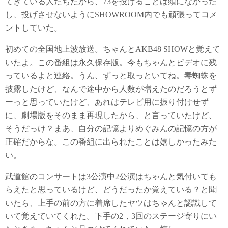
てきている人たちだから、73を投げることは頭になかった
し、投げさせないようにSHOWROOM内でも頑張ってコメ
ントしていた。
初めての全国地上波放送。ちゃんとAKB48 SHOWと覚えて
いたよ。この番組は永久保存版。今もちゃんとビデオに残
っているよと連絡。うん、ずっと取っといてね。毒蜘蛛を
披露したけど、なんで途中から人数が増えたのだろうとず
ーっと思っていたけど、あれはテレビ用に振り付けせず
に、劇場版をそのまま再現したから、と言っていたけど、
そうだっけ？まあ、自分の記憶よりめぐみんの記憶の方が
正確だからな。この番組に出られたことは嬉しかったみた
い。
武道館のコンサートは3公演中2公演はちゃんと気付いても
らえたと思っているけど、どうだったか覚えている？と聞
いたら、上手の前の方に着席したヤツはちゃんと認識して
いて覚えていてくれた。下手の2，3回のステージ寄りにい