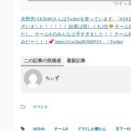
ツイッ
永野恵(AKB48)さんはTwitterを使っています: 
ざいました！！！！！ 結果は惜しくも2位
チーム
たし、チーム4 のみんな上手すぎました！！ チー
みだー！！！
https://t.co/Juq9QhBP3A」 / Twitter
この記事の投稿者
最新記事
ちぃず
イベント
AKB48
チームB
ドラ3しか勝たん
天下一H