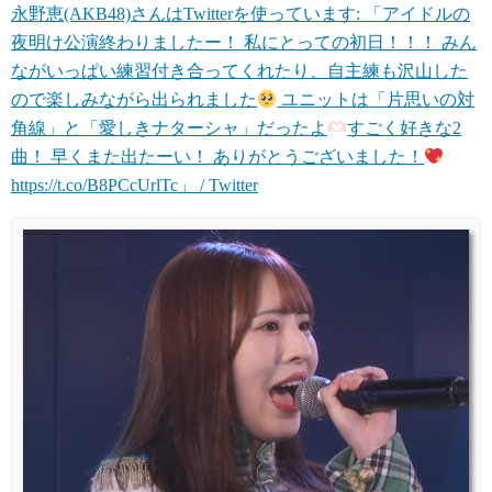
永野恵(AKB48)さんはTwitterを使っています: 「アイドルの
夜明け公演終わりましたー！ 私にとっての初日！！！ みん
ながいっぱい練習付き合ってくれたり、自主練も沢山した
ので楽しみながら出られました
ユニットは「片思いの対
角線」と「愛しきナターシャ」だったよ
すごく好きな2
曲！ 早くまた出たーい！ ありがとうございました！
https://t.co/B8PCcUrlTc」 / Twitter