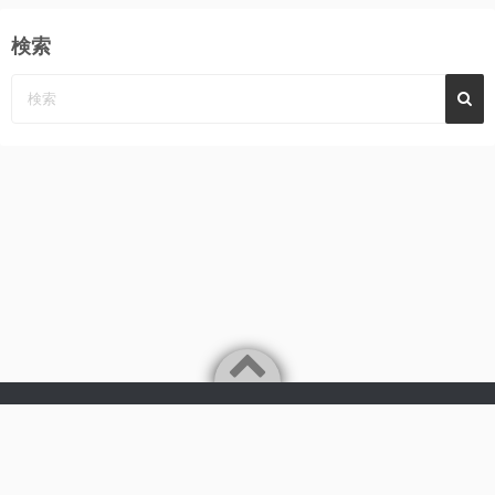
検索
Powered by
WordPress
Theme by
Simple Days
みーんなの心に、めぐみ～んパーンチ
©2026
AKB48 永野恵 さん 応援サイト