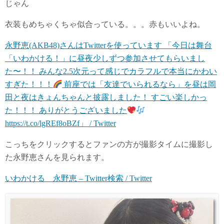
じゃん
衣装もめちゃくちゃ似合っている。。。赤もいいよね。
永野恵(AKB48)さんはTwitterを使っています 「今日は舞台
「いわかける！」に昼夜少しずつ参加させてもらいまし
た〜！！ みんな2.5次元って感じでカラフルで本当にかわい
すぎた！！！
前座では「友達でいられるなら」を昼は岡
田と夜はきょんちゃんと披露しました！ すごい楽しかっ
た！！！ ありがとうございました
https://t.co/lgREf8oBZf」 / Twitter
こっちをクリックするとファンの方が撮影タイムに撮影し
た永野恵さんを見られます。
いわかける 永野恵 – Twitter検索 / Twitter