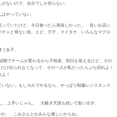
しがないので、自分でしか切らない。
んはやっていない。
思っていたけど、今日食べたら美味しかった。 良いお店に
ボチャと骨ない魚、エビ、穴子、マイタケ、いろんなマグロ
遣う女子。
48も組閣でチームが変わるから千秋楽、初日を迎えるけど、その
一人だけ出られなくなって、その一人が私だったらぶち切れよ！
れよ！
ていない。もし16人でやるなら、やっぱり制服レジスタンス
。
いし、上手いじゃん。 大騒ぎ天国も続いて歌い出す。
いや。 こみさんとかみんな優しいからね。