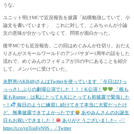
うな。
ユニット明けMCで近況報告を披露「結構勉強していて、小
論文を書いています」 これに対して、こみちゃんが小論
文の意味が分かっていなくて、問答が面白かった。
後半MCでも近況報告。この回はめぐみんが仕切り。おだえ
りさんがスモールワールドのアンバサダー1周年の話をした
流れで、めぐみんのフィギュアが川の中にあることを紹介
して、メンバーに受けていた。
永野恵(AKB48)さんはTwitterを使っています 「今日はひっ
っっさしぶりの劇場公演でした！！！K公演！
「根も
葉もRumor」は私にとってもKにとっても初披露で緊張した
~！
毎日のように練習し続けてきて本当に大変だったけ
ど、無事披露できてよかったです
あやみんさんのお誕生
日もお祝いできました！
ありがとうございました֊ ̫ ֊♡
https://t.co/vpToqFeN9S」 / Twitter