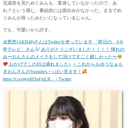
完成形を見ためぐみんも、変身していなかったので、あ
れ？という感じ。番組的には面白みがなかった。まるでめ
ぐみんが滑ったみたいになっているじゃん。
でも、可愛いから許す。
永野恵(AKB48)さんはTwitterを使っています 「昨日の #ネ
申テレビ さん
ありがとうございました！！！！ 憧れの
みーおんさんのメイクをして頂けてすごく嬉しかった〜
おかげでこの日は盛れました× ̫ × これからもゆうなぁも
ぎおんさんのYoutubeいっぱい見ます！
https://t.co/4ynHDnFmLR」 / Twitter