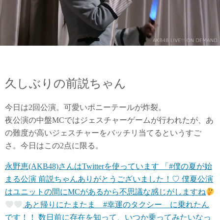
久しぶりの前説ちゃん
今日は2回公演。可愛いポニーテールが炸裂。
夜公演の中盤MCではジェスチャーゲームが行われたが、あ
の難度が高いジェスチャーをバッチリ当てるというすご
さ。今日はこの2点に限る。
永野恵(AKB48)さんはTwitterを使っています 「#僕の夏が始
まる公演 前説ちゃんありがとうございました！♡ 僕夏公演
はユニットの間にMCがあるから不思議な感じがしますね
あと帰りにたまたま #幸運のタクシー に乗れたん
です！！ 数日前に存在を知って、いつか乗ってみたいなっ