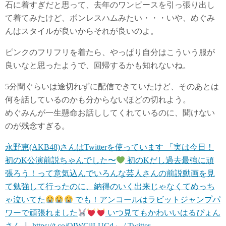
石に着すぎだと思って、去年のワンピースを引っ張り出し
て着てみたけど、ボンレスハムみたい・・・いや、めぐみ
んはスタイルが良いからそれが良いのよ。
ピンクのフリフリを着たら、やっぱり自分はこういう服が
良いなと思ったようで、回帰するかも知れないね。
5分間ぐらいは途切れずに配信できていたけど、そのあとは
何を話しているのかも分からないほどの切れよう。
めぐみんが一生懸命お話ししてくれているのに、聞けない
のが残念すぎる。
永野恵(AKB48)さんはTwitterを使っています 「実は今日！
初のK公演前説ちゃんでした〜
初のKだし過去最強に頑
張ろう！って意気込んでいろんな芸人さんの前説動画を見
て勉強して行ったのに、納得のいく出来じゃなくてめっち
ゃ泣いてた
でも！アンコールはラビットジャンプパ
ワーで頑張れました
いつ見てもかわいいはるぴょん
さん
https://t.co/QIWCjlLUCd」 / Twitter