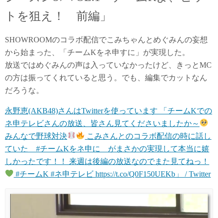
トを狙え！ 前編」
SHOWROOMのコラボ配信でこみちゃんとめぐみんの妄想
から始まった、「チームKをネ申すに」が実現した。
放送ではめぐみんの声は入っていなかったけど、きっとMC
の方は振ってくれていると思う。でも、編集でカットなん
だろうな。
永野恵(AKB48)さんはTwitterを使っています 「チームKでの
ネ申テレビさんの放送、皆さん見てくださいましたか～
みんなで野球対決
こみさんとのコラボ配信の時に話し
ていた #チームKをネ申に がまさかの実現して本当に嬉
しかったです！！ 来週は後編の放送なのでまた見てねっ！
#チームK #ネ申テレビ https://t.co/Q0F150UEKb」 / Twitter