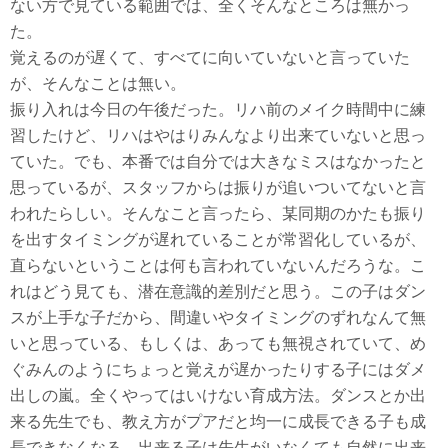
ない方で見ている範囲では、全くそんなところは無かっ
た。
覚えるのが遅くて、すべてに向いていないと言っていた
が、そんなことは無い。
振り入れは今日の午後だった。リハ前のメイク時間中に練
習したけど、リハはやはりみんなより出来ていないと思っ
ていた。でも、本番では自分では大きなミスはなかったと
思っているが、スタッフからは振りが追いついてないと言
われたらしい。そんなこと言ったら、某同期のかたも振り
を出すタイミングが遅れていることが常習化しているが、
直らないということは何も言われていないんだろうな。こ
れはどう見ても、潜在意識的差別だと思う。この子はダン
スが上手な子だから、間違いやタイミングのずれなんて無
いと思っている、もしくは、あっても無視されていて、め
ぐみんのようにちょっと覚えが遅かったりする子にはダメ
出しの嵐。全くやってはいけない育成方法。ダンスとか出
来る先生でも、教え方がプアだと均一に成長できる子も成
長できなくなる。出来る子は先生がいなくても自然に出来