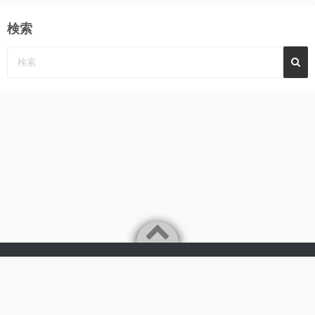
検索
Powered by
WordPress
Theme by
Simple Days
みーんなの心に、めぐみ～んパーンチ
©2026
AKB48 永野恵 さん 応援サイト