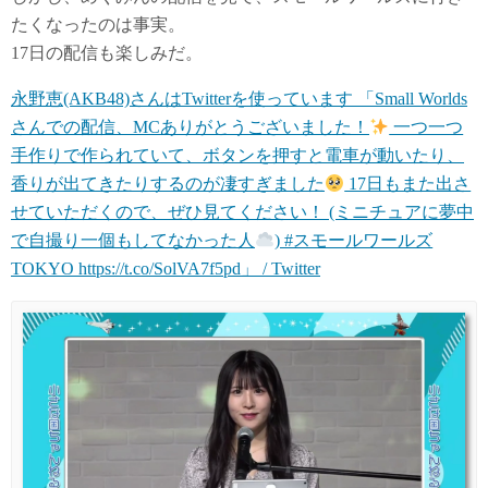
たくなったのは事実。
17日の配信も楽しみだ。
永野恵(AKB48)さんはTwitterを使っています 「Small Worlds
さんでの配信、MCありがとうございました！
一つ一つ
手作りで作られていて、ボタンを押すと電車が動いたり、
香りが出てきたりするのが凄すぎました
17日もまた出さ
せていただくので、ぜひ見てください！ (ミニチュアに夢中
で自撮り一個もしてなかった人
) #スモールワールズ
TOKYO https://t.co/SolVA7f5pd」 / Twitter