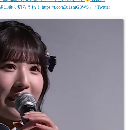
ね！ https://t.co/a5u1smG3WS」 / Twitter