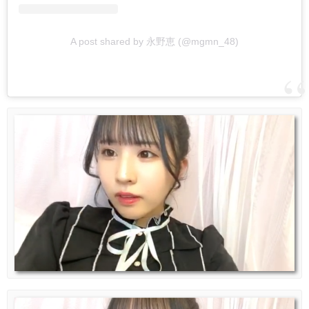
A post shared by 永野恵 (@mgmn_48)