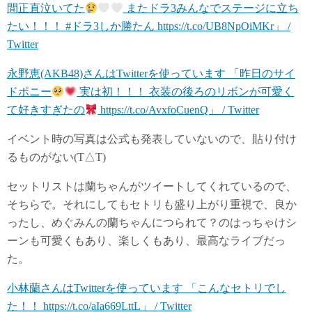
間正直泣いてた
またドラ3みんなでステージに立ち
たい！！！ #ドラ3しか勝たん https://t.co/UB8NpOiMKr」 /
Twitter
永野恵(AKB48)さんはTwitterを使っています 「昨日のサイ
ドポニー
実は初！！！ 衣装の後ろのリボンが可愛く
て好きすぎたの
https://t.co/AvxfoCuenQ」 / Twitter
イベント時の写真は公式も発表していないので、貼り付け
るものがない(T△T)
セットリストは蘭ちゃんがツイートしてくれているので、
そちらで。それにしてもセトリも盛り上がり重視で、良か
ったし、めぐみんの蘭ちゃんにつられて？のはっちゃけシ
ーンも可愛くもあり、楽しくもあり、最高なライブだっ
た。
小林蘭さんはTwitterを使っています 「こんなセトリでし
た！！ https://t.co/aIa669LttL」 / Twitter