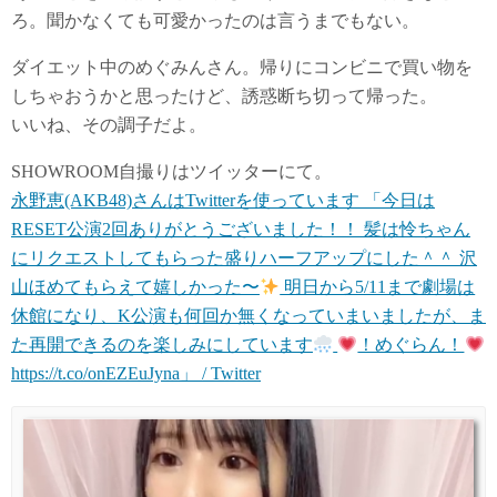
ろ。聞かなくても可愛かったのは言うまでもない。
ダイエット中のめぐみんさん。帰りにコンビニで買い物を
しちゃおうかと思ったけど、誘惑断ち切って帰った。
いいね、その調子だよ。
SHOWROOM自撮りはツイッターにて。
永野恵(AKB48)さんはTwitterを使っています 「今日は
RESET公演2回ありがとうございました！！ 髪は怜ちゃん
にリクエストしてもらった盛りハーフアップにした＾＾ 沢
山ほめてもらえて嬉しかった〜
明日から5/11まで劇場は
休館になり、K公演も何回か無くなっていまいましたが、ま
た再開できるのを楽しみにしています
！めぐらん！
https://t.co/onEZEuJyna」 / Twitter