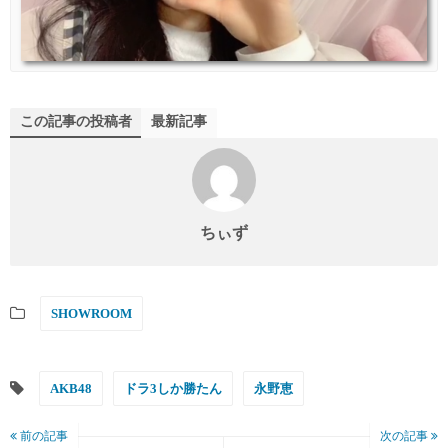
この記事の投稿者
最新記事
ちぃず
SHOWROOM
AKB48
ドラ3しか勝たん
永野恵
前の記事
次の記事