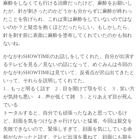
麻酔をしなくても行ける治療だったけど、麻酔をお願いし
たが、針が刺さったのかどうかも分からずに麻酔が終わっ
たことを告げられ、これは実は麻酔をしていないのではな
いのか？と疑念を抱くほどだったらしい。もしかしたら、
針を刺す前に表面に麻酔を塗布してくれていたのかも知れ
ないね。
かながわSHOWTIMEのお話しをしてくれた。自分が出演す
るテレビを見る／見ないの話になって、めぐみんは今回の
かながわSHOWTIMEは見ていて、反省点が沢山出てきたと
いって、それらを説明してくれてた。
1．もっと明るく話す 2．目を開けて顎を引く 3．笑い方
が気持ち悪い 4．声が低くて雑 5．とりあえず目が死ん
でいる
トータルすると、自分でも頑張ったなあと思っているけ
ど、顔面を気をつけなきゃ行けないと猛省。今回は親交を
失敗できないので、緊張しすぎて、顔面を気にしている余
裕がなかったと話す。テレビ出演を重ねて、顔面にも期を