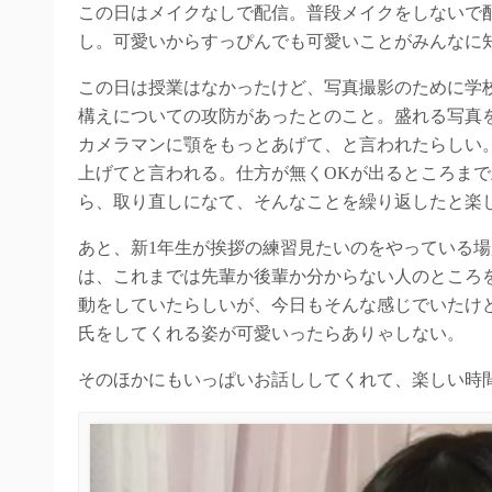
この日はメイクなしで配信。普段メイクをしないで
し。可愛いからすっぴんでも可愛いことがみんなに
この日は授業はなかったけど、写真撮影のために学
構えについての攻防があったとのこと。盛れる写真
カメラマンに顎をもっとあげて、と言われたらしい
上げてと言われる。仕方が無くOKが出るところま
ら、取り直しになて、そんなことを繰り返したと楽
あと、新1年生が挨拶の練習見たいのをやっている
は、これまでは先輩か後輩か分からない人のところ
動をしていたらしいが、今日もそんな感じでいたけ
氏をしてくれる姿が可愛いったらありゃしない。
そのほかにもいっぱいお話ししてくれて、楽しい時