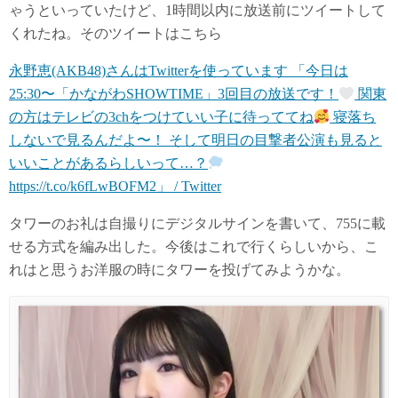
ゃうといっていたけど、1時間以内に放送前にツイートして
くれたね。そのツイートはこちら
永野恵(AKB48)さんはTwitterを使っています 「今日は
25:30〜「かながわSHOWTIME」3回目の放送です！
関東
の方はテレビの3chをつけていい子に待っててね
寝落ち
しないで見るんだよ〜！ そして明日の目撃者公演も見ると
いいことがあるらしいって…？
https://t.co/k6fLwBOFM2」 / Twitter
タワーのお礼は自撮りにデジタルサインを書いて、755に載
せる方式を編み出した。今後はこれで行くらしいから、こ
れはと思うお洋服の時にタワーを投げてみようかな。