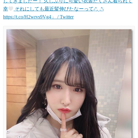
してきましたー！ 久しぶりに可愛い衣装たくさん着られて
幸
それにしても最近髪伸びたなーって₍ᐢ.ˬ.ᐢ₎
https://t.co/H2wrvs9Vg4」 / Twitter