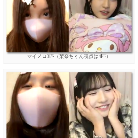
マイメロ3匹（梨奈ちゃん視点は4匹）