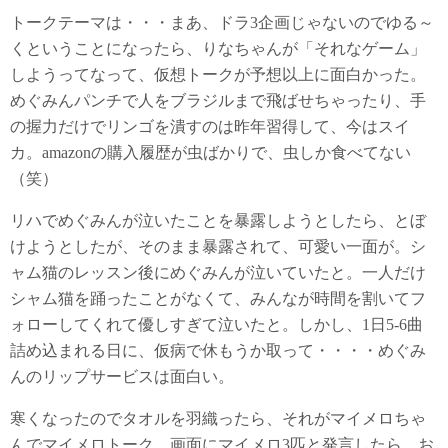
トークテーマは・・・まあ、ドラ3企画じゃないのでゆる～
くということになったら、りなちゃんが「それなゲーム」
しようってなって、仮想トークが予想以上に面白かった。
めぐみんパンチで人をブラジルまで飛ばせちゃったり、手
の握力だけでリンゴを潰すのは昨年習得して、今はスイ
カ。amazonの購入履歴が虫ばかりで、虫しか食べてない
（笑）
リハでめぐみんが泣いたことを暴露しようとしたら、とぼ
けようとしたが、そのまま暴露されて、可愛い一面が。シ
ャム猫のレッスン後にめぐみんが泣いていたと。一人だけ
シャム猫を踊ったことがなくて、みんなが時間を割いてフ
ォローしてくれて優しすぎて泣いたと。しかし、1日5-6曲
詰め込まれる日に、仮病で休もうか取って・・・・めぐみ
んのリップサービスは面白い。
寒くなったのでタオルを羽織ったら、それがマイメロちゃ
んでマイメロトーク。画面にマイメロ3匹と発言したら、お