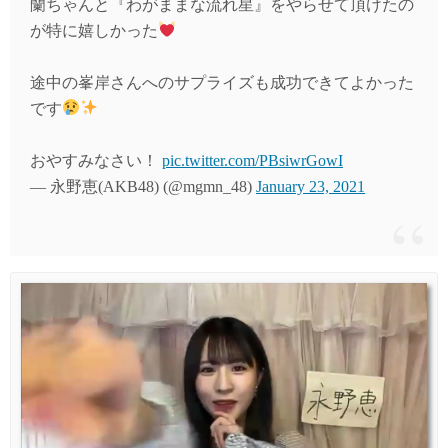
蘭ちゃんと『わがままな流れ星』をやらせて頂けたの
が特に嬉しかった
途中の峯岸さんへのサプライズも成功できてよかった
です
おやすみなさい！
pic.twitter.com/PBsiwrGowI
— 永野恵(AKB48) (@mgmn_48)
January 23, 2021