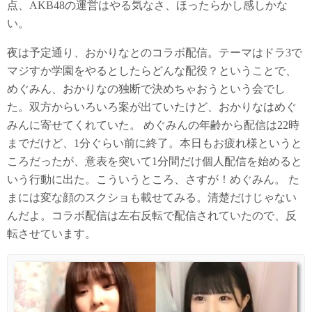
点、AKB48の運営はやる気なさ、ほったらかし感しかな
い。
夜は予定通り、おかりなとのコラボ配信。テーマはドラ3で
マジすか学園をやるとしたらどんな配役？ということで、
めぐみん、おかりなの独断で決めちゃおうという会でし
た。双方からいろいろ案が出ていたけど、おかりなはめぐ
みんに寄せてくれていた。 めぐみんの年齢から配信は22時
までだけど、1分ぐらい前に終了。本日もお疲れ様というと
ころだったが、意表を突いて1分間だけ個人配信を始めると
いう行動に出た。こういうところ、さすが！めぐみん。 た
まには変な顔のスクショも載せてみる。清楚だけじゃない
んだよ。コラボ配信は左右反転で配信されていたので、反
転させています。