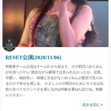
6
12月
2020
RESET公演(2020/11/06)
有観客チーム公演はチームK から始まり、その初日にめぐみん
が出演＼(^O^)／残念ながら劇場では見られなかったが、元気、
可愛い、格好良い、綺麗と欠点がないめぐみんが配信で見られ
るだけで幸せを感じる。 ひさしぶりの明日のためにキスをは以
前と比べてセクシーさを感じるのは年齢を重ねた証だね。制服
レジスタン…
続きを読む