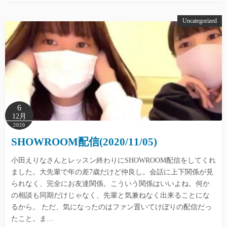
Uncategorized
6
12月
2020
SHOWROOM配信(2020/11/05)
小田えりなさんとレッスン終わりにSHOWROOM配信をしてくれ
ました。大先輩で年の差7歳だけど仲良し。会話に上下関係が見
られなく、完全にお友達関係。こういう関係はいいよね。何か
の相談も同期だけじゃなく、先輩と気兼ねなく出来ることにな
るから。 ただ、気になったのはファン置いてけぼりの配信だっ
たこと。ま…