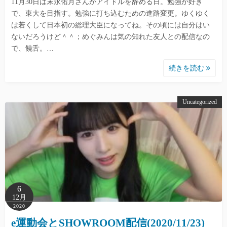
11月30日は末永佑月さんがアイドルを辞める日。勉強が好き
で、東大を目指す。勉強に打ち込むための進路変更。ゆくゆく
は若くして日本初の総理大臣になってね。その頃には自分はい
ないだろうけど＾＾；めぐみんは気の知れた友人との配信なの
で、饒舌。…
続きを読む
Uncategorized
6
12月
2020
e運動会とSHOWROOM配信(2020/11/23)