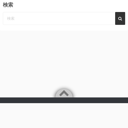
検索
り
Powered by
WordPress
Theme by
Simple Days
みーんなの心に、めぐみ～んパーンチ
©2026
AKB48 永野恵 さん 応援サイト