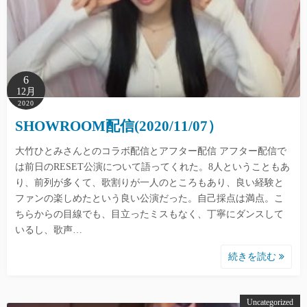
6
12月
2020
SHOWROOM配信(2020/11/07）
大竹ひとみさんとのコラボ配信とアフター配信 アフター配信で
は前日のRESET公演について語ってくれた。8人ということもあ
り、前列が多くて、歌割りが一人のところもあり、良い経験と
ファンの楽しめたという良い公演だった。自己採点は満点。こ
ちらからの目線でも、目立ったミスもなく、丁寧にダンスして
いるし、歌声…
続きを読む
Uncategorized