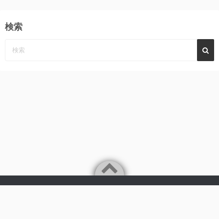
検索
Powered by
WordPress
Theme by
Simple Days
みーんなの心に、めぐみ～んパーンチ
©2026
AKB48 永野恵 さん 応援サイト