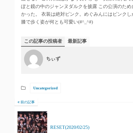
ぽと鏡の中のジャンヌダルクを披露 この公演のた
かった。 衣装は絶対ピンク。めぐみんにはピンクしか
膝で歩く姿が何とも可愛い(#^_^#)
この記事の投稿者
最新記事
ちぃず
Uncategorized
前の記事
RESET(2020/02/25)