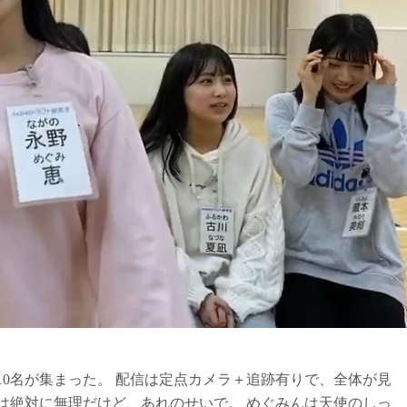
 10名が集まった。 配信は定点カメラ＋追跡有りで、全体が見
は絶対に無理だけど、あれのせいで。 めぐみんは天使のしっ