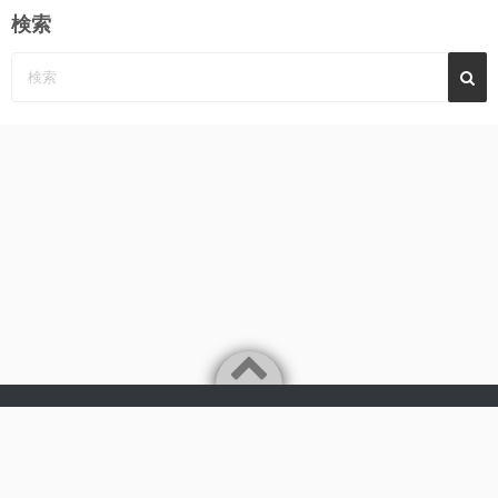
検索
Powered by
WordPress
Theme by
Simple Days
みーんなの心に、めぐみ～んパーンチ
©2026
AKB48 永野恵 さん 応援サイト