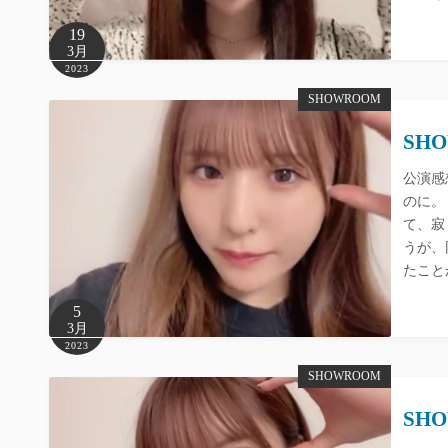
19
3月
2023
SHOWROOM
SHO
公演感
のに。
て、寂
うが、
たこと
5
3月
2023
SHOWROOM
SHO