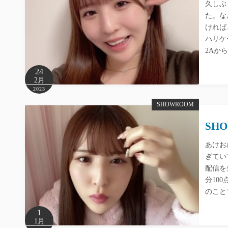
久しぶ
た。な
ければ
ハリケ
2Aか
24
2月
2023
SHOWROOM
SHO
あけお
ぎてい
配信を
分10
のこと
1
1月