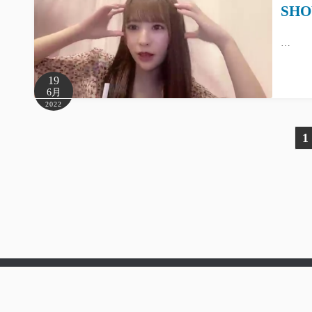
SHO
…
19
6月
2022
投
1
稿
の
ペ
ー
ジ
Powered by
WordPress
Theme by
Simple Days
送