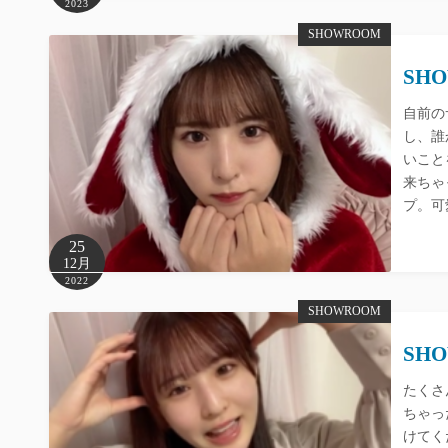
2023
SHOWROOM
SHO
自前の
し、誰
いこと
来ちゃ
プ。可
25
12月
2022
SHOWROOM
SHO
たくさ
ちゃっ
けてく