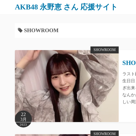
AKB48 永野恵 さん 応援サイト
SHOWROOM
SHOWROOM
SHO
ラスト
生日日
ぎ出来
なんか
しい周
22
3月
2023
SHOWROOM