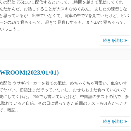
りの配信 755に少し配信するといって、1時間を越えて配信してくれ
んだかんだ、お話しすることが大スキなめぐみん。 あしたの練習しな
と思っているが、出来ていなくて、電車の中でVを見ていたけど、ビバ
ーンの2Aで寝ちゃって、起きて見直しするも、また2Aで寝ちゃって、
らいっこう…
続きを読む
WROOM(2023/01/01)
め配信 ウサギパーカーを着ての配信。めちゃくちゃ可愛い、似合いす
てヤバい。初詣はまだ行っていないし、おせちもまだ食べていないで
先にしてくれた。 755でも書いていたけど、中国語のテストの話で、多
0点取れていると自信。その日に返ってきた前回のテストも81点だったと
で、暗記…
続きを読む