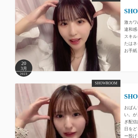
SHO
激カワ
違和感
スキル
たはネ
お手紙
20
3月
2023
SHOWROOM
SHO
おぱん
い。が
ぎ配信
日をど
ー投げ