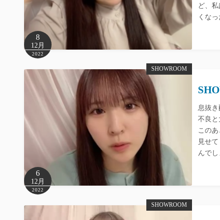
ど、私
くなっ
8
12月
2022
SHOWROOM
SHO
息抜き
不良と
このあ
見せて
んでし
6
12月
2022
SHOWROOM