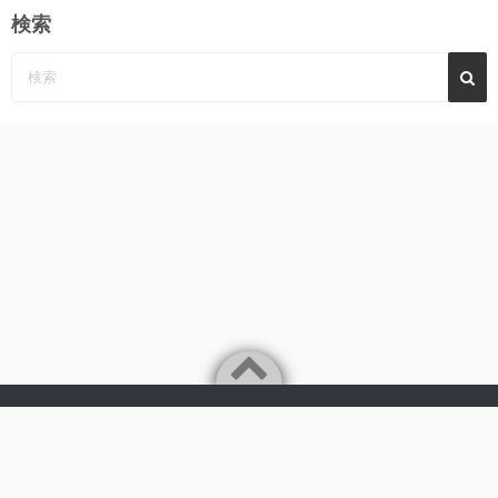
検索
Powered by
WordPress
Theme by
Simple Days
みーんなの心に、めぐみ～んパーンチ
©2026
AKB48 永野恵 さん 応援サイト