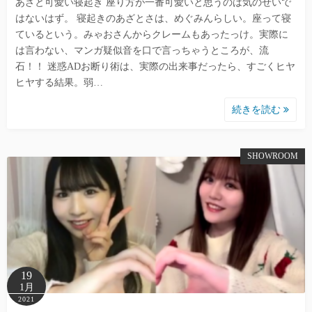
あざと可愛い寝起き 座り方が一番可愛いと思うのは気のせいで
はないはず。 寝起きのあざとさは、めぐみんらしい。座って寝
ているという。みゃおさんからクレームもあったっけ。実際に
は言わない、マンガ疑似音を口で言っちゃうところが、流
石！！ 迷惑ADお断り術は、実際の出来事だったら、すごくヒヤ
ヒヤする結果。弱…
続きを読む
SHOWROOM
19
1月
2021