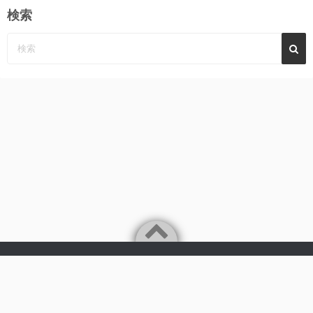
検索
Powered by
WordPress
Theme by
Simple Days
みーんなの心に、めぐみ～んパーンチ
©2026
AKB48 永野恵 さん 応援サイト