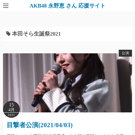
AKB48 永野恵 さん 応援サイト
本田そら生誕祭2021
公演
15
4月
2021
目撃者公演(2021/04/03)