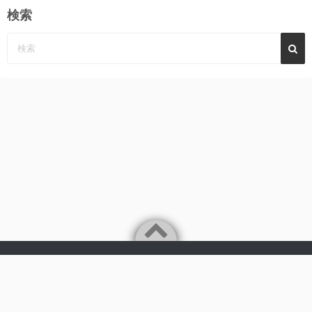
検索
Powered by
WordPress
Theme by
Simple Days
みーんなの心に、めぐみ～んパーンチ
©2026
AKB48 永野恵 さん 応援サイト