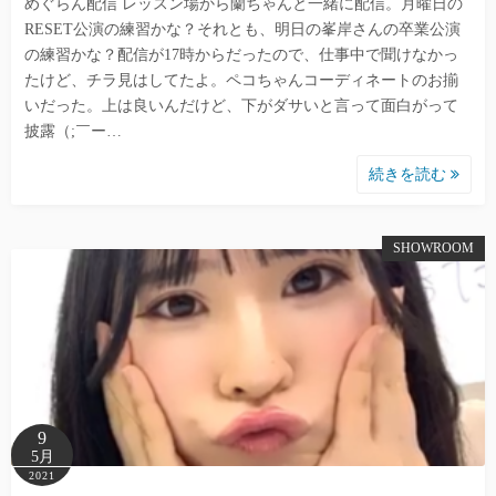
めぐらん配信 レッスン場から蘭ちゃんと一緒に配信。月曜日の
RESET公演の練習かな？それとも、明日の峯岸さんの卒業公演
の練習かな？配信が17時からだったので、仕事中で聞けなかっ
たけど、チラ見はしてたよ。ペコちゃんコーディネートのお揃
いだった。上は良いんだけど、下がダサいと言って面白がって
披露（;￣ー…
続きを読む
SHOWROOM
9
5月
2021