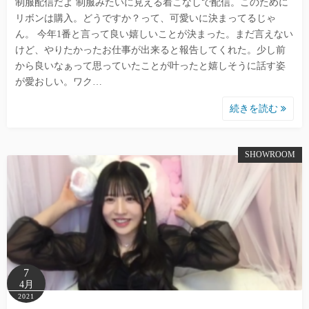
制服配信だよ 制服みたいに見える着こなしで配信。このために
リボンは購入。どうですか？って、可愛いに決まってるじゃ
ん。 今年1番と言って良い嬉しいことが決まった。まだ言えない
けど、やりたかったお仕事が出来ると報告してくれた。少し前
から良いなぁって思っていたことが叶ったと嬉しそうに話す姿
が愛おしい。ワク…
続きを読む
SHOWROOM
7
4月
2021