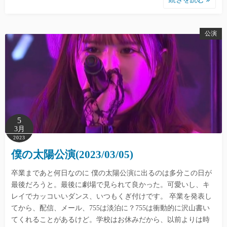
公演
5
3月
2023
僕の太陽公演(2023/03/05)
卒業まであと何日なのに 僕の太陽公演に出るのは多分この日が
最後だろうと。最後に劇場で見られて良かった。可愛いし、キ
レイでカッコいいダンス、いつもくぎ付けです。 卒業を発表し
てから、配信、メール、755は淡泊に？755は衝動的に沢山書い
てくれることがあるけど。学校はお休みだから、以前よりは時