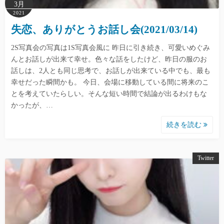
3月
2021
失恋、ありがとうお話し会(2021/03/14)
2S写真会の写真は1S写真会風に 昨日に引き続き、可愛いめぐみ
んとお話しが出来て幸せ。色々な話をしたけど、昨日の服のお
話しは、2人とも同じ思考で、お話しが出来ている中でも、最も
幸せだった瞬間かも。 今日、会場に移動している間に将来のこ
とを考えていたらしい。そんな短い時間で結論が出るわけもな
かったが、…
続きを読む
Twitter