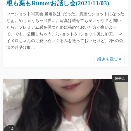
根も葉もRumorお話し会(2021/11/03)
ツーショット写真会 当選数は1だった。貴重なショットになった
なぁ。めちゃくちゃ可愛い。写真は載せても良いかな？と聞い
たら、プレミアム感を保つために秘めておいた方が良いよっ
て。でも、公開しちゃう。2ショットを1ショット風に加工。 マ
イメロちゃんの可愛いぬいぐるみを送っておいたけど、2日の公
演の時受け取…
続きを読む
握手会
14