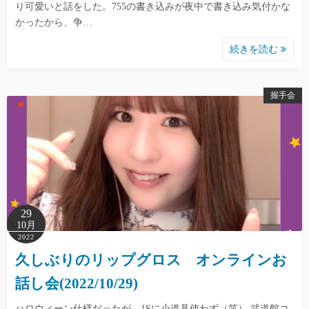
り可愛いと話をした。755の書き込みが夜中で書き込み気付かな
かったから、争…
続きを読む
握手会
29
10月
2022
久しぶりのリップグロス オンラインお
話し会(2022/10/29)
ハロウィーン仕様だったが、1Sに小道具使わず（笑） 武道館コ