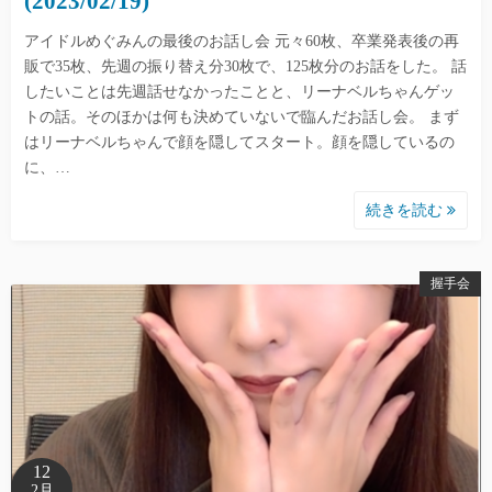
(2023/02/19)
アイドルめぐみんの最後のお話し会 元々60枚、卒業発表後の再
販で35枚、先週の振り替え分30枚で、125枚分のお話をした。 話
したいことは先週話せなかったことと、リーナベルちゃんゲッ
トの話。そのほかは何も決めていないで臨んだお話し会。 まず
はリーナベルちゃんで顔を隠してスタート。顔を隠しているの
に、…
続きを読む
握手会
12
2月