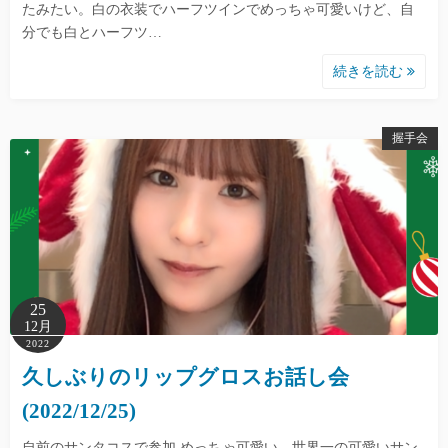
たみたい。白の衣装でハーフツインでめっちゃ可愛いけど、自
分でも白とハーフツ…
続きを読む
握手会
25
12月
2022
久しぶりのリップグロスお話し会
(2022/12/25)
自前のサンタコスで参加 めっちゃ可愛い。世界一の可愛いサン