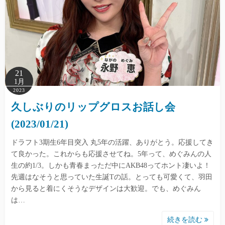
21
1月
2023
久しぶりのリップグロスお話し会
(2023/01/21)
ドラフト3期生6年目突入 丸5年の活躍、ありがとう。応援してき
て良かった。これからも応援させてね。5年って、めぐみんの人
生の約1/3。しかも青春まっただ中にAKB48ってホント凄いよ！
先週はなそうと思っていた生誕Tの話。とっても可愛くて、羽田
から見ると着にくそうなデザインは大歓迎。でも、めぐみん
は…
続きを読む