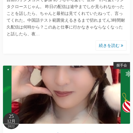
タクロースじゃん。 昨日の配信は途中までしか見られなかった
ことを話したら、ちゃんと最初は見てくれていたねって、言っ
てくれた。中国語テスト範囲覚えるきるまで切れまてん3時間耐
久配信は何時から？このあと仕事に行かなきゃならなくなった
と話したら、夜…
続きを読む
握手会
25
12月
2022